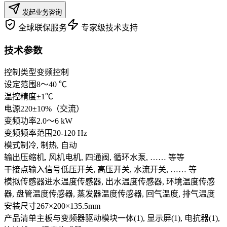
发起业务咨询
全球联保服务
专家级技术支持
技术参数
控制类型
变频控制
设定范围
8～40 ℃
温控精度
±1℃
电源
220±10%（交流）
变频功率
2.0～6 kW
变频频率范围
20-120 Hz
模式
制冷, 制热, 自动
输出
压缩机, 风机电机, 四通阀, 循环水泵, …… 等等
干接点输入信号
低压开关, 高压开关, 水流开关, …… 等
模拟传感器
进水温度传感器, 出水温度传感器, 环境温度传感
器, 盘管温度传感器, 蒸发器温度传感器, 回气温度, 排气温度
安装尺寸
267×200×135.5mm
产品清单
主板与变频器驱动模块一体(1), 显示屏(1), 电抗器(1),