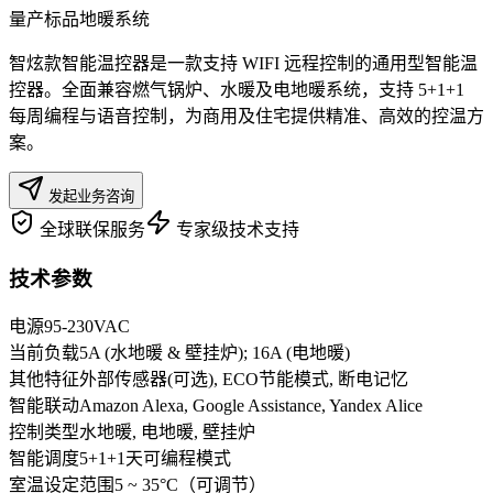
量产标品
地暖系统
智炫款智能温控器是一款支持 WIFI 远程控制的通用型智能温
控器。全面兼容燃气锅炉、水暖及电地暖系统，支持 5+1+1
每周编程与语音控制，为商用及住宅提供精准、高效的控温方
案。
发起业务咨询
全球联保服务
专家级技术支持
技术参数
电源
95-230VAC
当前负载
5A (水地暖 & 壁挂炉); 16A (电地暖)
其他特征
外部传感器(可选), ECO节能模式, 断电记忆
智能联动
Amazon Alexa, Google Assistance, Yandex Alice
控制类型
水地暖, 电地暖, 壁挂炉
智能调度
5+1+1天可编程模式
室温设定范围
5 ~ 35°C（可调节）