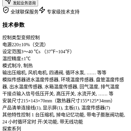
发起业务咨询
全球联保服务
专家级技术支持
技术参数
控制类型
变频控制
电源
220±10%（交流）
设定范围
3～40 ℃s （37℉~104℉）
温控精度
±1℃
模式
制冷, 制热
输出
压缩机, 风机电机, 四通阀, 循环水泵, …… 等等
模拟传感器
进水温度传感器, 环境温度传感器, 盘管温度传感
器, 出水温度传感器, 水箱温度传感器, 回气温度, 排气温度
干接点输入信号
低压开关, 高压开关, 水流开关, …… 等
安装尺寸
215×143×70mm（散热器尺寸155*125*34mm）
产品清单
连接线(1), 显示屏(1), 主板(1), 温度传感器(7)
其他特性
控制 1 台压缩机, 掉电记忆功能, 带电子膨胀阀功能,
24 小时循环定时 开/关功能, 带无线功能
探索系列