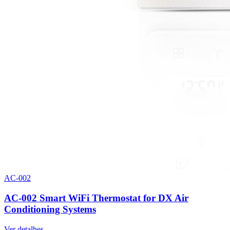
AC-002
AC-002 Smart WiFi Thermostat for DX Air
Conditioning Systems
Ver detalhes