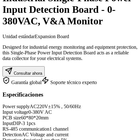
Input Detection Board - 0-
380VAC, V&A Monitor
Unidad estándar
Expansion Board
Designed for industrial energy monitoring and equipment protection,
this Single-Phase Power Input Detection Board acts as a reliable
data collector for your electrical systems.
Consultar ahora
Garantía global
Soporte técnico experto
Especificaciones
Power supply
AC220V±15% , 50/60Hz
Input voltage
0-380V AC
PCB size
60*80*20mm
Input
DIP-3 1pcs
RS-485 communication
1 channel
Detection
AC Voltage and current