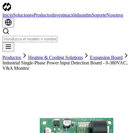
Inicio
Soluciones
Productos
Investigación
Insights
Soporte
Nosotros
Productos
Heating & Cooling Solutions
Expansion Board
Industrial Single-Phase Power Input Detection Board - 0-380VAC,
V&A Monitor