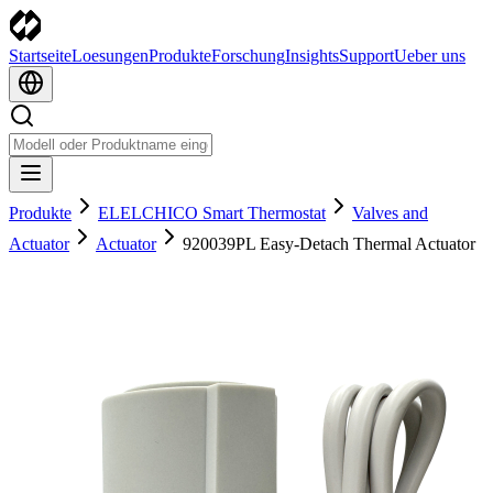
Startseite
Loesungen
Produkte
Forschung
Insights
Support
Ueber uns
Produkte
ELELCHICO Smart Thermostat
Valves and
Actuator
Actuator
920039PL Easy-Detach Thermal Actuator