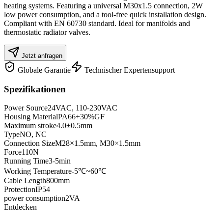
heating systems. Featuring a universal M30x1.5 connection, 2W
low power consumption, and a tool-free quick installation design.
Compliant with EN 60730 standard. Ideal for manifolds and
thermostatic radiator valves.
Jetzt anfragen
Globale Garantie
Technischer Expertensupport
Spezifikationen
Power Source
24VAC, 110-230VAC
Housing Material
PA66+30%GF
Maximum stroke
4.0±0.5mm
Type
NO, NC
Connection Size
M28×1.5mm, M30×1.5mm
Force
110N
Running Time
3-5min
Working Temperature
-5℃~60℃
Cable Length
800mm
Protection
IP54
power consumption
2VA
Entdecken